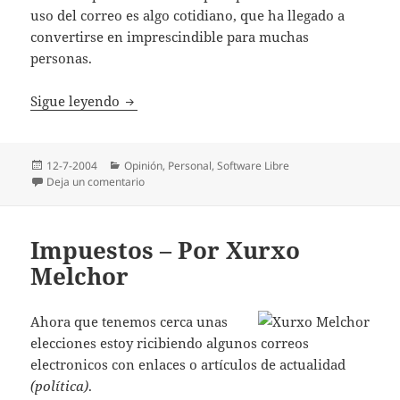
uso del correo es algo cotidiano, que ha llegado a
convertirse en imprescindible para muchas
personas.
El cliente de correo, una elección importan
Sigue leyendo
Publicado
Categorías
12-7-2004
Opinión
,
Personal
,
Software Libre
el
en El cliente de correo, una elección importante
Deja un comentario
Impuestos – Por Xurxo
Melchor
Ahora que tenemos cerca unas
elecciones estoy ricibiendo algunos correos
electronicos con enlaces o artículos de actualidad
(política)
.