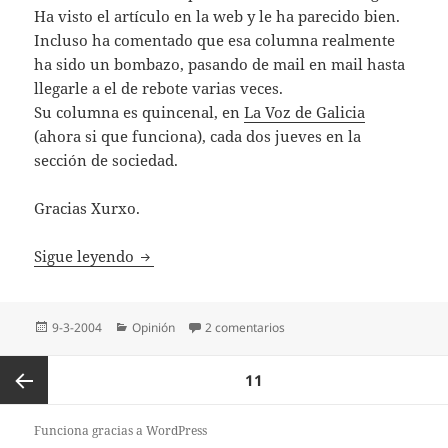
Ha visto el artículo en la web y le ha parecido bien.
Incluso ha comentado que esa columna realmente
ha sido un bombazo, pasando de mail en mail hasta
llegarle a el de rebote varias veces.
Su columna es quincenal, en
La Voz de Galicia
(ahora si que funciona), cada dos jueves en la
sección de sociedad.
Gracias Xurxo.
Impuestos – Por Xurxo Melchor
Sigue leyendo
Publicado
Categorías
en Impuestos – Por Xurxo Me
9-3-2004
Opinión
2 comentarios
el
Paginación
PÁGINA
11
de
entradas
Página
Funciona gracias a WordPress