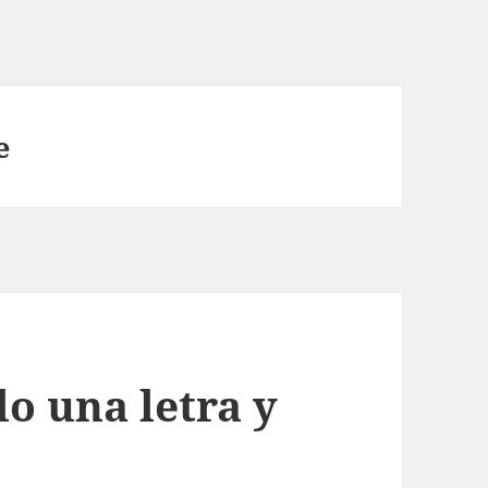
e
o una letra y