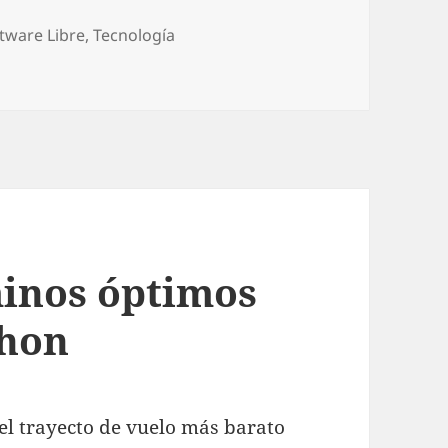
tware Libre
,
Tecnologí­a
letra y grandes cambios
inos óptimos
thon
el trayecto de vuelo más barato