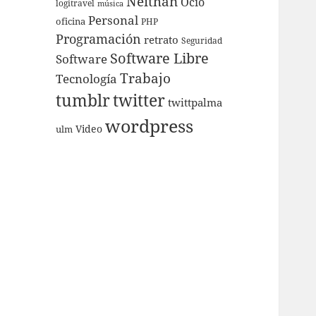
Neithan
Ocio
logitravel
música
Personal
oficina
PHP
Programación
retrato
Seguridad
Software Libre
Software
Trabajo
Tecnologí­a
tumblr
twitter
twittpalma
wordpress
Video
ulm