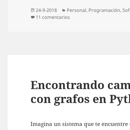
Publicado
Categorías
24-9-2018
Personal
,
Programación
,
Sof
el
en De CDO a CEO, sólo una 
11 comentarios
Encontrando cam
con grafos en Py
Imagina un sistema que te encuentre 