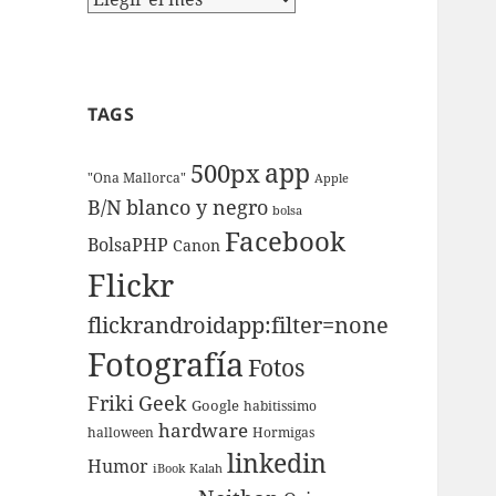
TAGS
app
500px
"Ona Mallorca"
Apple
B/N
blanco y negro
bolsa
Facebook
BolsaPHP
Canon
Flickr
flickrandroidapp:filter=none
Fotografí­a
Fotos
Friki
Geek
Google
habitissimo
hardware
halloween
Hormigas
linkedin
Humor
iBook
Kalah