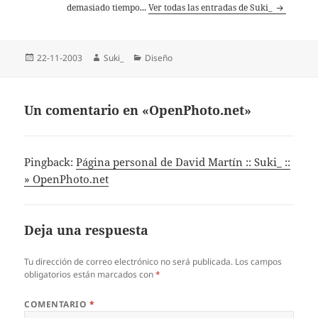
demasiado tiempo...
Ver todas las entradas de Suki_
Publicado
Autor
Categorías
22-11-2003
Suki_
Diseño
el
Un comentario en «OpenPhoto.net»
Pingback:
Página personal de David Martín :: Suki_ ::
» OpenPhoto.net
Deja una respuesta
Tu dirección de correo electrónico no será publicada.
Los campos
obligatorios están marcados con
*
COMENTARIO
*