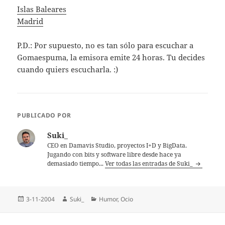
Islas Baleares
Madrid
P.D.: Por supuesto, no es tan sólo para escuchar a
Gomaespuma, la emisora emite 24 horas. Tu decides
cuando quiers escucharla. :)
PUBLICADO POR
Suki_
CEO en Damavis Studio, proyectos I+D y BigData.
Jugando con bits y software libre desde hace ya
demasiado tiempo...
Ver todas las entradas de Suki_
Publicado
Autor
Categorías
3-11-2004
Suki_
Humor
,
Ocio
el