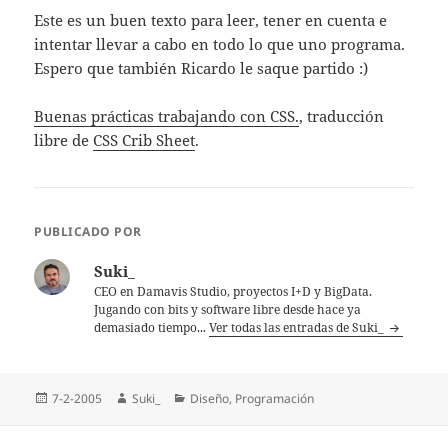
Este es un buen texto para leer, tener en cuenta e
intentar llevar a cabo en todo lo que uno programa.
Espero que también Ricardo le saque partido :)
Buenas prácticas trabajando con CSS.
, traducción
libre de
CSS Crib Sheet
.
PUBLICADO POR
Suki_
CEO en Damavis Studio, proyectos I+D y BigData.
Jugando con bits y software libre desde hace ya
demasiado tiempo...
Ver todas las entradas de Suki_
Publicado
Autor
Categorías
7-2-2005
Suki_
Diseño
,
Programación
el