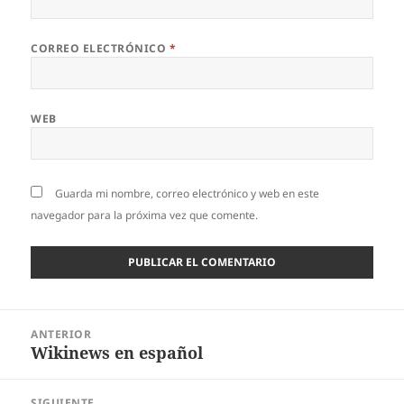
CORREO ELECTRÓNICO
*
WEB
Guarda mi nombre, correo electrónico y web en este
navegador para la próxima vez que comente.
Navegación
ANTERIOR
de
Wikinews en español
Entrada
entradas
anterior:
SIGUIENTE