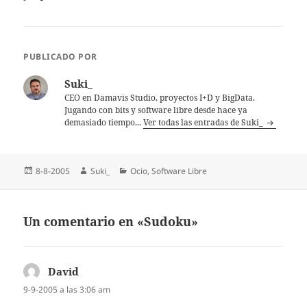
PUBLICADO POR
Suki_
CEO en Damavis Studio, proyectos I+D y BigData.
Jugando con bits y software libre desde hace ya
demasiado tiempo...
Ver todas las entradas de Suki_
Publicado
Autor
Categorías
8-8-2005
Suki_
Ocio
,
Software Libre
el
Un comentario en «Sudoku»
David
dice:
9-9-2005 a las 3:06 am