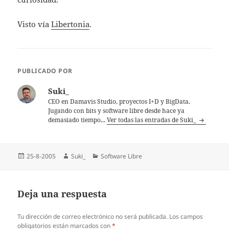
Visto ví­a
Libertonia
.
PUBLICADO POR
Suki_
CEO en Damavis Studio, proyectos I+D y BigData.
Jugando con bits y software libre desde hace ya
demasiado tiempo...
Ver todas las entradas de Suki_
Publicado
Autor
Categorías
25-8-2005
Suki_
Software Libre
el
Deja una respuesta
Tu dirección de correo electrónico no será publicada.
Los campos
obligatorios están marcados con
*