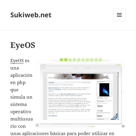
Sukiweb.net
MENÚ
Y
WIDGETS
EyeOS
EyeOS
es
una
aplicación
en php
que
simula un
sistema
operativo
multiusua
rio con
unas aplicaciones básicas para poder utilizar en