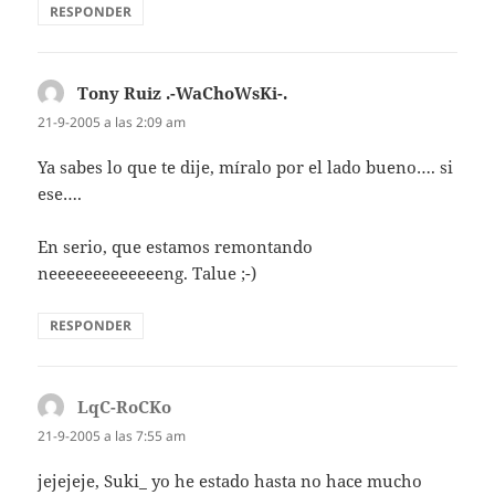
RESPONDER
Tony Ruiz .-WaChoWsKi-.
dice:
21-9-2005 a las 2:09 am
Ya sabes lo que te dije, mí­ralo por el lado bueno…. si
ese….
En serio, que estamos remontando
neeeeeeeeeeeeeng. Talue ;-)
RESPONDER
LqC-RoCKo
dice:
21-9-2005 a las 7:55 am
jejejeje, Suki_ yo he estado hasta no hace mucho