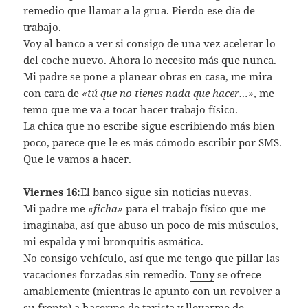
remedio que llamar a la grua. Pierdo ese dí­a de
trabajo.
Voy al banco a ver si consigo de una vez acelerar lo
del coche nuevo. Ahora lo necesito más que nunca.
Mi padre se pone a planear obras en casa, me mira
con cara de
«tú que no tienes nada que hacer…»
, me
temo que me va a tocar hacer trabajo fí­sico.
La chica que no escribe sigue escribiendo más bien
poco, parece que le es más cómodo escribir por SMS.
Que le vamos a hacer.
Viernes 16:
El banco sigue sin noticias nuevas.
Mi padre me
«ficha»
para el trabajo fí­sico que me
imaginaba, así­ que abuso un poco de mis músculos,
mi espalda y mi bronquitis asmática.
No consigo vehí­culo, así­ que me tengo que pillar las
vacaciones forzadas sin remedio.
Tony
se ofrece
amablemente (mientras le apunto con un revolver a
su frente) a hacerme de taxista y llevarme de