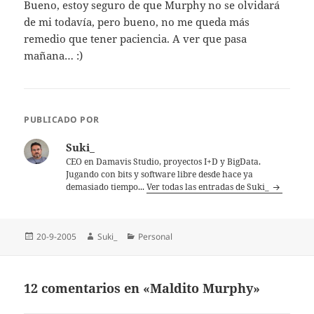
Bueno, estoy seguro de que Murphy no se olvidará
de mi todaví­a, pero bueno, no me queda más
remedio que tener paciencia. A ver que pasa
mañana… :)
PUBLICADO POR
Suki_
CEO en Damavis Studio, proyectos I+D y BigData.
Jugando con bits y software libre desde hace ya
demasiado tiempo...
Ver todas las entradas de Suki_
Publicado
Autor
Categorías
20-9-2005
Suki_
Personal
el
12 comentarios en «Maldito Murphy»