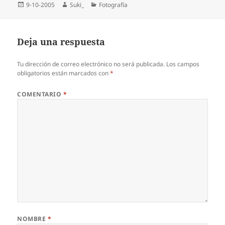
Publicado
Autor
Categorías
9-10-2005
Suki_
Fotografí­a
el
Deja una respuesta
Tu dirección de correo electrónico no será publicada.
Los campos
obligatorios están marcados con
*
COMENTARIO
*
NOMBRE
*