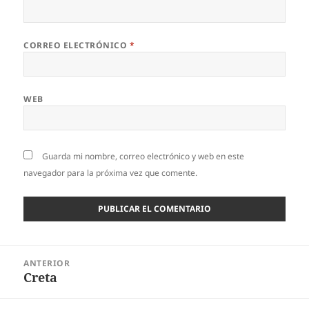
CORREO ELECTRÓNICO
*
WEB
Guarda mi nombre, correo electrónico y web en este
navegador para la próxima vez que comente.
Navegación
ANTERIOR
de
Creta
Entrada
entradas
anterior: