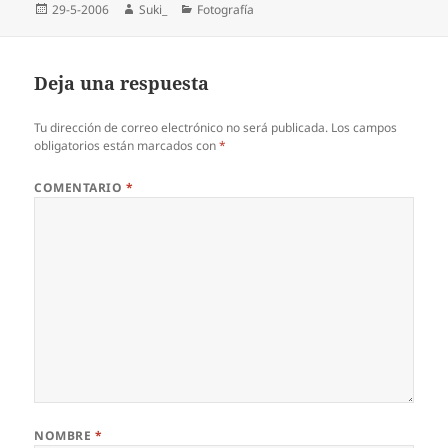
Publicado
Autor
Categorías
29-5-2006
Suki_
Fotografí­a
el
Deja una respuesta
Tu dirección de correo electrónico no será publicada.
Los campos
obligatorios están marcados con
*
COMENTARIO
*
NOMBRE
*