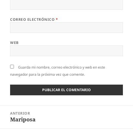
CORREO ELECTRÓNICO
*
WEB
Guarda mi nombre, correo electrónico y web en este
navegador para la próxima vez que comente.
Navegación
ANTERIOR
de
Mariposa
Entrada
entradas
anterior: