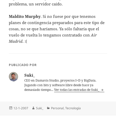
problema, un servidor caí­do.
Maldito Murphy
. Si no fuese por que tenemos
planes de contingencia preparados para este tipo de
cosas, no se que harí­amos. Ya sólo faltarí­a que el
vuelo de vuelta lo tengamos contratado con
Air
Madrid
. :(
PUBLICADO POR
Suki_
CEO en Damavis Studio, proyectos I+D y BigData.
Jugando con bits y software libre desde hace ya
demasiado tiempo...
Ver todas las entradas de Suki_
Publicado
Autor
Categorías
12-1-2007
Suki_
Personal
,
Tecnologí­a
el