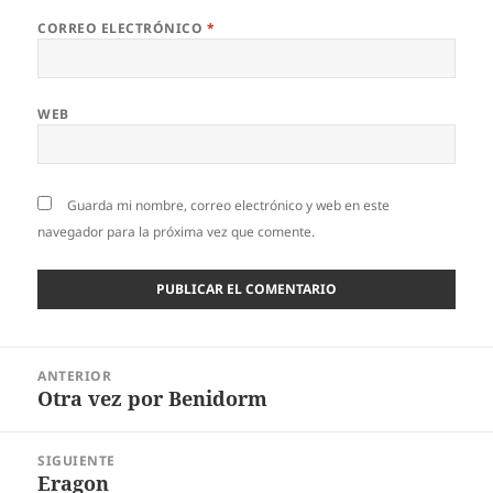
CORREO ELECTRÓNICO
*
WEB
Guarda mi nombre, correo electrónico y web en este
navegador para la próxima vez que comente.
Navegación
ANTERIOR
de
Otra vez por Benidorm
Entrada
entradas
anterior:
SIGUIENTE
Eragon
Entrada