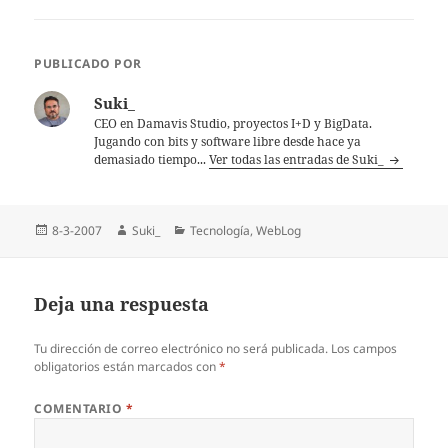
PUBLICADO POR
Suki_
CEO en Damavis Studio, proyectos I+D y BigData.
Jugando con bits y software libre desde hace ya
demasiado tiempo...
Ver todas las entradas de Suki_
Publicado
Autor
Categorías
8-3-2007
Suki_
Tecnologí­a
,
WebLog
el
Deja una respuesta
Tu dirección de correo electrónico no será publicada.
Los campos
obligatorios están marcados con
*
COMENTARIO
*