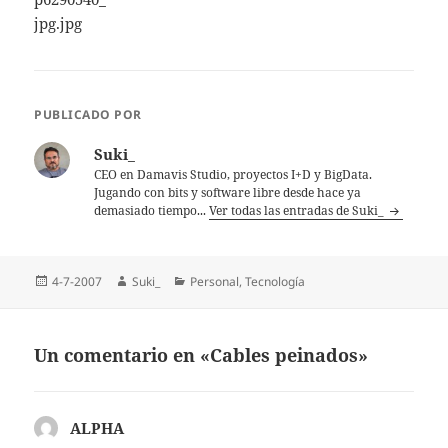
PUBLICADO POR
Suki_
CEO en Damavis Studio, proyectos I+D y BigData.
Jugando con bits y software libre desde hace ya
demasiado tiempo...
Ver todas las entradas de Suki_
Publicado
Autor
Categorías
4-7-2007
Suki_
Personal
,
Tecnologí­a
el
Un comentario en «Cables peinados»
ALPHA
dice: