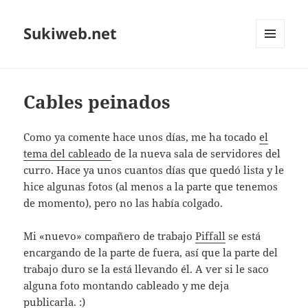
Sukiweb.net
MENÚ
Y
WIDGETS
Cables peinados
Como ya comente hace unos dí­as, me ha tocado
el
tema del cableado
de la nueva sala de servidores del
curro. Hace ya unos cuantos dí­as que quedó lista y le
hice algunas fotos (al menos a la parte que tenemos
de momento), pero no las habí­a colgado.
Mi «nuevo» compañero de trabajo
Piffall
se está
encargando de la parte de fuera, así­ que la parte del
trabajo duro se la está llevando él. A ver si le saco
alguna foto montando cableado y me deja
publicarla. :)