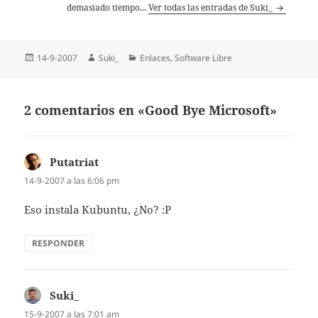
demasiado tiempo...
Ver todas las entradas de Suki_
Publicado
Autor
Categorías
14-9-2007
Suki_
Enlaces
,
Software Libre
el
2 comentarios en «Good Bye Microsoft»
Putatriat
dice:
14-9-2007 a las 6:06 pm
Eso instala Kubuntu, ¿No? :P
RESPONDER
Suki_
dice:
15-9-2007 a las 7:01 am