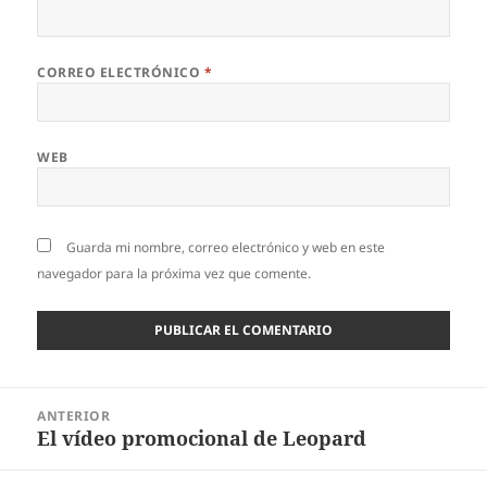
CORREO ELECTRÓNICO
*
WEB
Guarda mi nombre, correo electrónico y web en este
navegador para la próxima vez que comente.
Navegación
ANTERIOR
de
El ví­deo promocional de Leopard
Entrada
entradas
anterior: