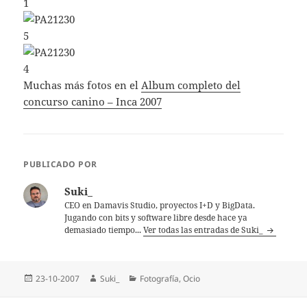
Muchas más fotos en el
Album completo del
concurso canino – Inca 2007
PUBLICADO POR
Suki_
CEO en Damavis Studio, proyectos I+D y BigData.
Jugando con bits y software libre desde hace ya
demasiado tiempo...
Ver todas las entradas de Suki_
Publicado
Autor
Categorías
23-10-2007
Suki_
Fotografí­a
,
Ocio
el