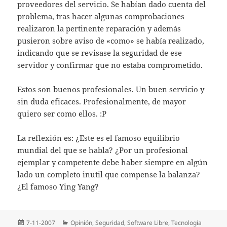
proveedores del servicio. Se habí­an dado cuenta del
problema, tras hacer algunas comprobaciones
realizaron la pertinente reparación y además
pusieron sobre aviso de «como» se habí­a realizado,
indicando que se revisase la seguridad de ese
servidor y confirmar que no estaba comprometido.
Estos son buenos profesionales. Un buen servicio y
sin duda eficaces. Profesionalmente, de mayor
quiero ser como ellos. :P
La reflexión es: ¿Este es el famoso equilibrio
mundial del que se habla? ¿Por un profesional
ejemplar y competente debe haber siempre en algún
lado un completo inutil que compense la balanza?
¿El famoso Ying Yang?
Publicado
Categorías
7-11-2007
Opinión
,
Seguridad
,
Software Libre
,
Tecnologí­a