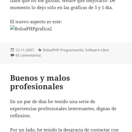
flash que no me gustan, tendre que mejorarlo. De
momento lo dejo sólo en las gráficas de 5 y 1 dí­a.
El nuevo aspecto es este:
Publicado
Categorías
12-11-2007
BolsaPHP
,
Programación
,
Software Libre
el
en Preparando nuevas gráficas en BolsaPHP
43 comentarios
Buenos y malos
profesionales
En un par de dí­as he tenido una serie de
experiencias profesionales interesantes, dignas de
reflexión.
Por un lado, he tenido la desgracia de contactar con