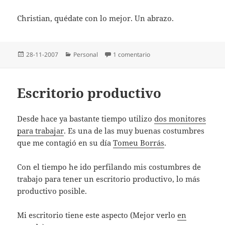
Christian, quédate con lo mejor. Un abrazo.
Publicado
Categorías
en Los ojos de Christian
28-11-2007
Personal
1 comentario
el
Escritorio productivo
Desde hace ya bastante tiempo utilizo
dos monitores
para trabajar
. Es una de las muy buenas costumbres
que me contagió en su dí­a
Tomeu Borrás
.
Con el tiempo he ido perfilando mis costumbres de
trabajo para tener un escritorio productivo, lo más
productivo posible.
Mi escritorio tiene este aspecto (Mejor verlo
en