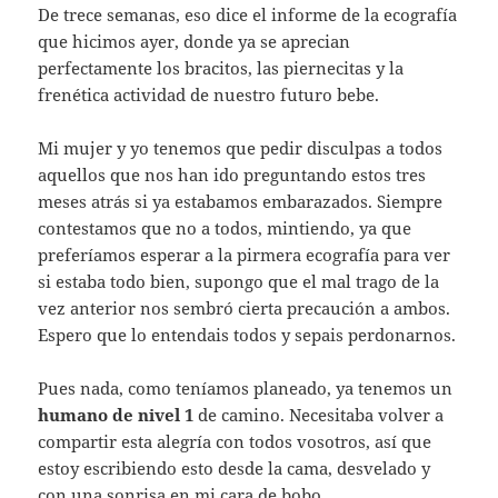
De trece semanas, eso dice el informe de la ecografí­a
que hicimos ayer, donde ya se aprecian
perfectamente los bracitos, las piernecitas y la
frenética actividad de nuestro futuro bebe.
Mi mujer y yo tenemos que pedir disculpas a todos
aquellos que nos han ido preguntando estos tres
meses atrás si ya estabamos embarazados. Siempre
contestamos que no a todos, mintiendo, ya que
preferí­amos esperar a la pirmera ecografí­a para ver
si estaba todo bien, supongo que el mal trago de la
vez anterior nos sembró cierta precaución a ambos.
Espero que lo entendais todos y sepais perdonarnos.
Pues nada, como tení­amos planeado, ya tenemos un
humano de nivel 1
de camino. Necesitaba volver a
compartir esta alegrí­a con todos vosotros, así­ que
estoy escribiendo esto desde la cama, desvelado y
con una sonrisa en mi cara de bobo.