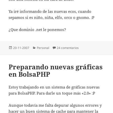
Ya iré informando de las nuevas ecos, cuando
sepamos si es niño, niña, elfo, orco o gnomo. :P
¿Que dominio .net le ponemos?
Publicado
Categorías
en De trece semanas
20-11-2007
Personal
24 comentarios
el
Preparando nuevas gráficas
en BolsaPHP
Estoy trabajando en un sistema de gráficas nuevas
para BolsaPHP. Para darle un toque más «2.0» :P
Aunque todaví­a me falta depurar algunos errores y
hacer un buen sistema de cache para mantener la