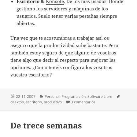
Escritorio 8:
Konsole
. De los más usados. Donde
gestiono los servidores y máquinas de los
usuarios. Suelo tener varias pestañas siempre
abiertas.
Una vez que te acostumbras a trabajar así­, os
aseguro que la productividad sube bastante. Pero
también estoy seguro de que alguno de vosotros
tiene algo que decir al respecto para mejorar las
opciones. ¿Como tenéis configurados vosotros
vuestro escritorio?
Publicado
Categorías
Etiqueta
22-11-2007
Personal
,
Programación
,
Software Libre
el
en Escritorio productivo
desktop
,
escritorio
,
productivo
3 comentarios
De trece semanas