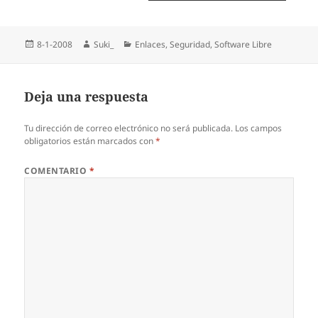
Publicado
Autor
Categorías
8-1-2008
Suki_
Enlaces
,
Seguridad
,
Software Libre
el
Deja una respuesta
Tu dirección de correo electrónico no será publicada.
Los campos
obligatorios están marcados con
*
COMENTARIO
*