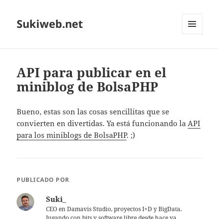
Sukiweb.net
MENÚ
Y
WIDGETS
API para publicar en el
miniblog de BolsaPHP
Bueno, estas son las cosas sencillitas que se
convierten en divertidas. Ya está funcionando la
API
para los miniblogs de BolsaPHP
. ;)
PUBLICADO POR
Suki_
CEO en Damavis Studio, proyectos I+D y BigData.
Jugando con bits y software libre desde hace ya