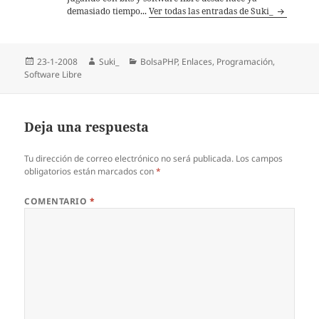
demasiado tiempo...
Ver todas las entradas de Suki_
Publicado
Autor
Categorías
23-1-2008
Suki_
BolsaPHP
,
Enlaces
,
Programación
,
el
Software Libre
Deja una respuesta
Tu dirección de correo electrónico no será publicada.
Los campos
obligatorios están marcados con
*
COMENTARIO
*