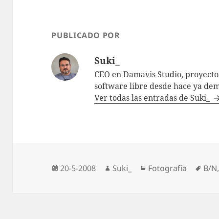
PUBLICADO POR
Suki_
CEO en Damavis Studio, proyectos
software libre desde hace ya dem
Ver todas las entradas de Suki_
Publicado
Autor
Categorías
Etiq
20-5-2008
Suki_
Fotografí­a
B/N
el