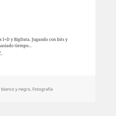
 I+D y BigData. Jugando con bits y
asiado tiempo...
uetas
,
blanco y negro
,
Fotografí­a