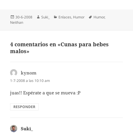
Publicado
Autor
Categorías
Etiquetas
30-6-2008
Suki_
Enlaces
,
Humor
Humor
,
el
Neithan
4 comentarios en «Cunas para bebes
malos»
kynom
dice:
1-7-2008 a las 10:10 am
juas!! Espérate a que se mueva :P
RESPONDER
Suki_
dice: