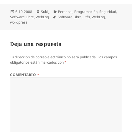
Publicado
Autor
Categorías
6-10-2008
Suki_
Personal
,
Programación
,
Seguridad
,
el
Etiquetas
Software Libre
,
WebLog
Software Libre
,
utf8
,
WebLog
,
wordpress
Deja una respuesta
Tu dirección de correo electrónico no será publicada.
Los campos
obligatorios están marcados con
*
COMENTARIO
*