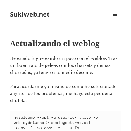
Sukiweb.net
MENÚ
Y
WIDGETS
Actualizando el weblog
He estado jugueteando un poco con el weblog. Tras
un buen rato de peleas con los charsets y demás
chorradas, ya tengo esto medio decente.
Para acordarme yo mismo de como he solucionado
algunos de los problemas, me hago esta pequeña
chuleta:
mysqldump --opt -u usuario-magico -p 
weblogdeturno > weblogdeturno.sql

iconv -f iso-8859-15 -t utf8 