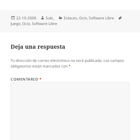
Publicado
Autor
Categorías
Etiquetas
22-10-2008
Suki_
Enlaces
,
Ocio
,
Software Libre
el
Juego
,
Ocio
,
Software Libre
Deja una respuesta
Tu dirección de correo electrónico no será publicada.
Los campos
obligatorios están marcados con
*
COMENTARIO
*