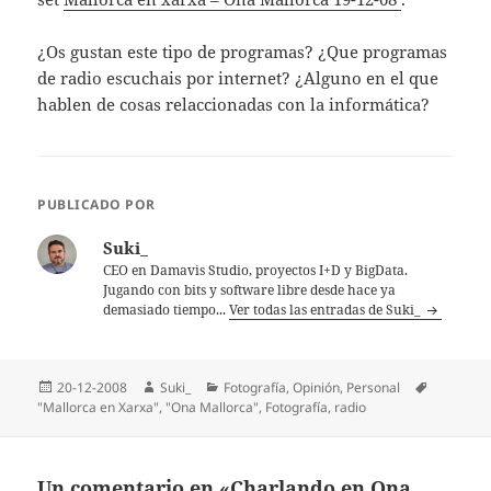
¿Os gustan este tipo de programas? ¿Que programas
de radio escuchais por internet? ¿Alguno en el que
hablen de cosas relaccionadas con la informática?
PUBLICADO POR
Suki_
CEO en Damavis Studio, proyectos I+D y BigData.
Jugando con bits y software libre desde hace ya
demasiado tiempo...
Ver todas las entradas de Suki_
Publicado
Autor
Categorías
20-12-2008
Suki_
Fotografí­a
,
Opinión
,
Personal
Etiquetas
el
"Mallorca en Xarxa"
,
"Ona Mallorca"
,
Fotografí­a
,
radio
Un comentario en «Charlando en Ona