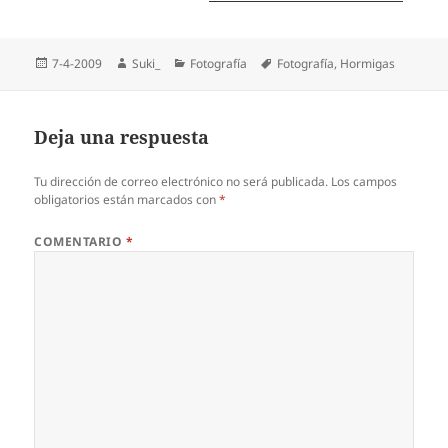
Publicado
Autor
Categorías
Etiquetas
7-4-2009
Suki_
Fotografí­a
Fotografí­a
,
Hormigas
el
Deja una respuesta
Tu dirección de correo electrónico no será publicada.
Los campos
obligatorios están marcados con
*
COMENTARIO
*