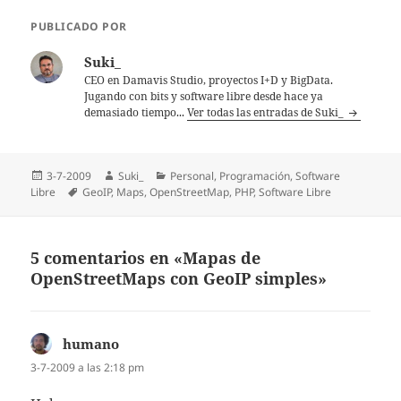
PUBLICADO POR
Suki_
CEO en Damavis Studio, proyectos I+D y BigData.
Jugando con bits y software libre desde hace ya
demasiado tiempo...
Ver todas las entradas de Suki_
Publicado
Autor
Categorías
3-7-2009
Suki_
Personal
,
Programación
,
Software
el
Etiquetas
Libre
GeoIP
,
Maps
,
OpenStreetMap
,
PHP
,
Software Libre
5 comentarios en «Mapas de
OpenStreetMaps con GeoIP simples»
humano
dice:
3-7-2009 a las 2:18 pm