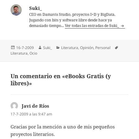
Suki_
CEO en Damavis Studio, proyectos I+D y BigData.
Jugando con bits y software libre desde hace ya
demasiado tiempo...
Ver todas las entradas de Suki_
Publicado
Autor
Categorías
Etiquetas
16-7-2009
Suki_
Literatura
,
Opinión
,
Personal
el
Literatura
,
Ocio
Un comentario en «eBooks Gratis (y
libres)»
Javi de Ríos
dice:
17-7-2009 a las 9:47 am
Gracias por la mención a uno de mis pequeños
proyectos literarios.