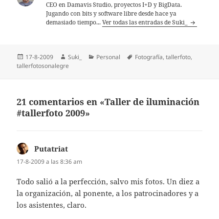
CEO en Damavis Studio, proyectos I+D y BigData.
Jugando con bits y software libre desde hace ya
demasiado tiempo...
Ver todas las entradas de Suki_
Publicado
Autor
Categorías
Etiquetas
17-8-2009
Suki_
Personal
Fotografí­a
,
tallerfoto
,
el
tallerfotosonalegre
21 comentarios en «Taller de iluminación
#tallerfoto 2009»
Putatriat
dice:
17-8-2009 a las 8:36 am
Todo salió a la perfección, salvo mis fotos. Un diez a
la organización, al ponente, a los patrocinadores y a
los asistentes, claro.