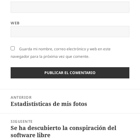
WEB
Guarda mi nombre, correo electrónico y web en este
navegador para la próxima vez que comente.
Navegación
ANTERIOR
de
Estadistísticas de mis fotos
Entrada
entradas
anterior:
SIGUIENTE
Se ha descubierto la conspiración del
Entrada
software libre
siguiente: