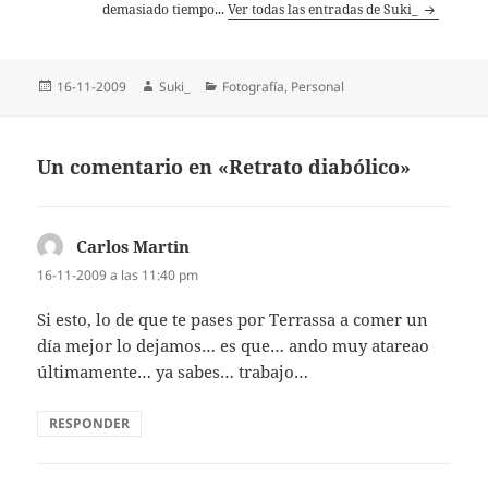
demasiado tiempo...
Ver todas las entradas de Suki_
Publicado
Autor
Categorías
16-11-2009
Suki_
Fotografí­a
,
Personal
el
Un comentario en «Retrato diabólico»
Carlos Martin
dice:
16-11-2009 a las 11:40 pm
Si esto, lo de que te pases por Terrassa a comer un
día mejor lo dejamos… es que… ando muy atareao
últimamente… ya sabes… trabajo…
RESPONDER