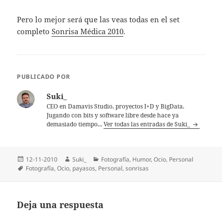
Pero lo mejor será que las veas todas en el set
completo
Sonrisa Médica 2010
.
PUBLICADO POR
Suki_
CEO en Damavis Studio, proyectos I+D y BigData.
Jugando con bits y software libre desde hace ya
demasiado tiempo...
Ver todas las entradas de Suki_
Publicado
Autor
Categorías
12-11-2010
Suki_
Fotografí­a
,
Humor
,
Ocio
,
Personal
el
Etiquetas
Fotografí­a
,
Ocio
,
payasos
,
Personal
,
sonrisas
Deja una respuesta