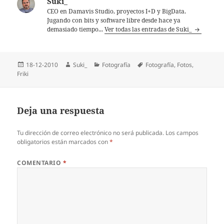
Suki_
CEO en Damavis Studio, proyectos I+D y BigData.
Jugando con bits y software libre desde hace ya
demasiado tiempo...
Ver todas las entradas de Suki_
Publicado
Autor
Categorías
Etiquetas
18-12-2010
Suki_
Fotografí­a
Fotografí­a
,
Fotos
,
el
Friki
Deja una respuesta
Tu dirección de correo electrónico no será publicada.
Los campos
obligatorios están marcados con
*
COMENTARIO
*