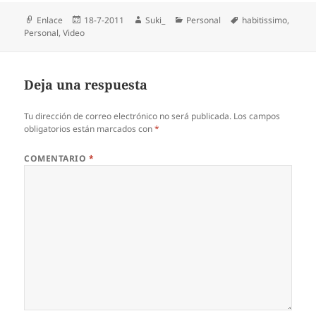
Formato
Publicado
Autor
Categorías
Etiquetas
Enlace
18-7-2011
Suki_
Personal
habitissimo
,
el
Personal
,
Video
Deja una respuesta
Tu dirección de correo electrónico no será publicada.
Los campos
obligatorios están marcados con
*
COMENTARIO
*