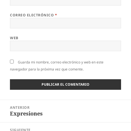
CORREO ELECTRÓNICO
*
WEB
Guarda mi nombre, correo electrónico y web en este
navegador para la próxima vez que comente.
Navegación
ANTERIOR
de
Expresiones
Entrada
entradas
anterior:
SIGUIENTE