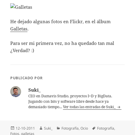
He dejado algunas fotos en Flickr, en el álbum
Galletas
.
Para ser mi primera vez, no ha quedado tan mal
¿Verdad? :)
PUBLICADO POR
Suki_
CEO en Damavis Studio, proyectos I+D y BigData.
Jugando con bits y software libre desde hace ya
demasiado tiempo...
Ver todas las entradas de Suki_
Publicado
Autor
Categorías
Etiquetas
12-10-2011
Suki_
Fotografí­a
,
Ocio
Fotografí­a
,
el
Fotos
,
galletas