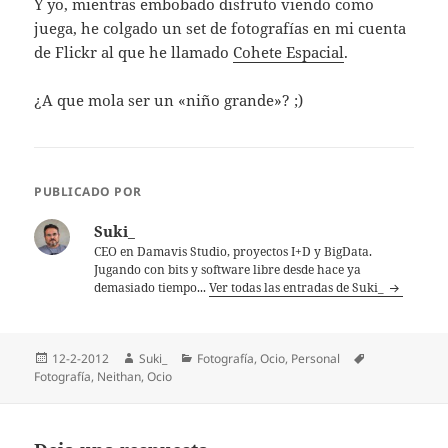
Y yo, mientras embobado disfruto viendo como
juega, he colgado un set de fotografías en mi cuenta
de Flickr al que he llamado
Cohete Espacial
.
¿A que mola ser un «niño grande»? ;)
PUBLICADO POR
Suki_
CEO en Damavis Studio, proyectos I+D y BigData.
Jugando con bits y software libre desde hace ya
demasiado tiempo...
Ver todas las entradas de Suki_
Publicado
Autor
Categorías
Etiquetas
12-2-2012
Suki_
Fotografí­a
,
Ocio
,
Personal
el
Fotografí­a
,
Neithan
,
Ocio