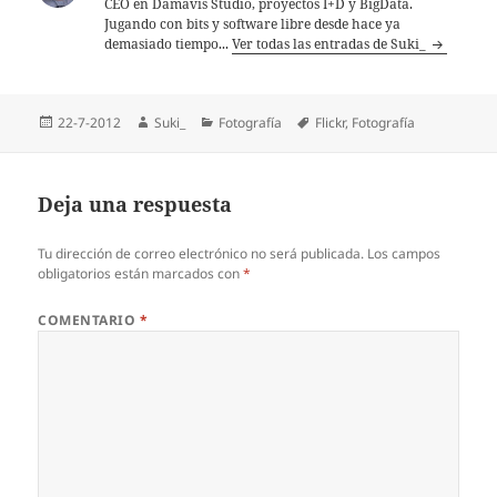
CEO en Damavis Studio, proyectos I+D y BigData.
Jugando con bits y software libre desde hace ya
demasiado tiempo...
Ver todas las entradas de Suki_
Publicado
Autor
Categorías
Etiquetas
22-7-2012
Suki_
Fotografía
Flickr
,
Fotografí­a
el
Deja una respuesta
Tu dirección de correo electrónico no será publicada.
Los campos
obligatorios están marcados con
*
COMENTARIO
*