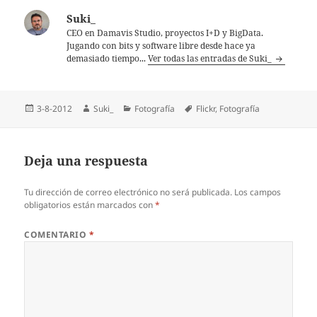
Suki_
CEO en Damavis Studio, proyectos I+D y BigData.
Jugando con bits y software libre desde hace ya
demasiado tiempo...
Ver todas las entradas de Suki_
Publicado
Autor
Categorías
Etiquetas
3-8-2012
Suki_
Fotografía
Flickr
,
Fotografí­a
el
Deja una respuesta
Tu dirección de correo electrónico no será publicada.
Los campos
obligatorios están marcados con
*
COMENTARIO
*