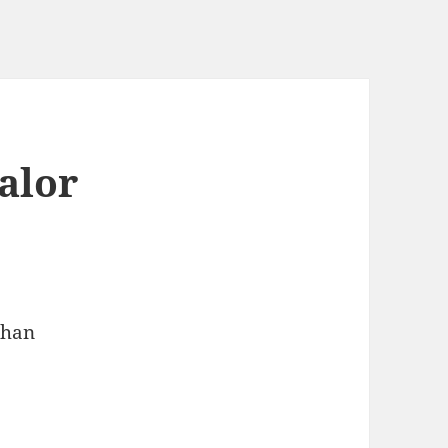
alor
than