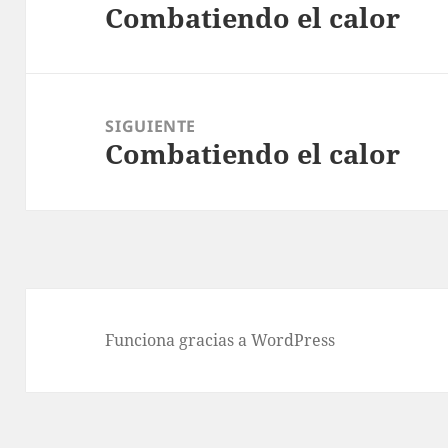
Combatiendo el calor
entradas
Entrada
anterior:
SIGUIENTE
Combatiendo el calor
Entrada
siguiente:
Funciona gracias a WordPress