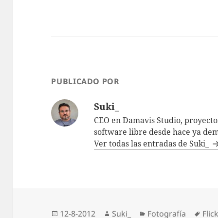
PUBLICADO POR
Suki_
CEO en Damavis Studio, proyectos
software libre desde hace ya dem
Ver todas las entradas de Suki_
Publicado
Autor
Categorías
Etiq
12-8-2012
Suki_
Fotografía
Flick