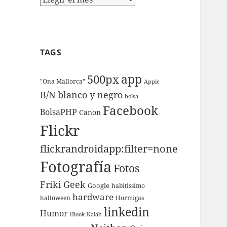
TAGS
app
500px
"Ona Mallorca"
Apple
B/N
blanco y negro
bolsa
Facebook
BolsaPHP
Canon
Flickr
flickrandroidapp:filter=none
Fotografí­a
Fotos
Friki
Geek
Google
habitissimo
hardware
halloween
Hormigas
linkedin
Humor
iBook
Kalah