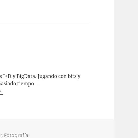
 I+D y BigData. Jugando con bits y
asiado tiempo...
uetas
r
,
Fotografí­a