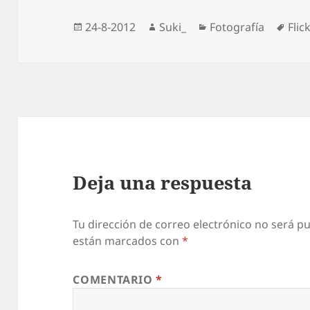
Publicado
Autor
Categorías
Etiq
24-8-2012
Suki_
Fotografía
Flick
el
Deja una respuesta
Tu dirección de correo electrónico no será pu
están marcados con
*
COMENTARIO
*