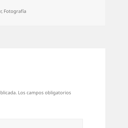
uetas
r
,
Fotografí­a
blicada.
Los campos obligatorios