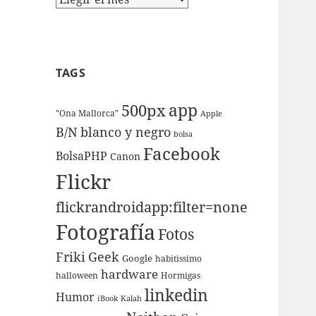
TAGS
app
500px
"Ona Mallorca"
Apple
B/N
blanco y negro
bolsa
Facebook
BolsaPHP
Canon
Flickr
flickrandroidapp:filter=none
Fotografí­a
Fotos
Friki
Geek
Google
habitissimo
hardware
halloween
Hormigas
linkedin
Humor
iBook
Kalah