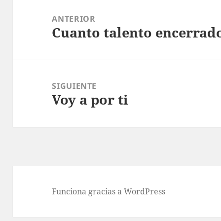
Navegación
de
ANTERIOR
Cuanto talento encerrad
entradas
Entrada
anterior:
SIGUIENTE
Voy a por ti
Entrada
siguiente:
Funciona gracias a WordPress