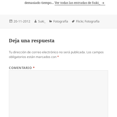
demasiado tiempo...
Ver todas las entradas de Suki_
Publicado
Autor
Categorías
Etiquetas
20-11-2012
Suki_
Fotografía
Flickr
,
Fotografí­a
el
Deja una respuesta
Tu dirección de correo electrónico no será publicada.
Los campos
obligatorios están marcados con
*
COMENTARIO
*