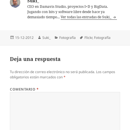
Suki_
CEO en Damavis Studio, proyectos I+D y BigData.
Jugando con bits y software libre desde hace ya
demasiado tiempo...
Ver todas las entradas de Suki_
Publicado
Autor
Categorías
Etiquetas
15-12-2012
Suki_
Fotografía
Flickr
,
Fotografí­a
el
Deja una respuesta
Tu dirección de correo electrónico no será publicada.
Los campos
obligatorios están marcados con
*
COMENTARIO
*