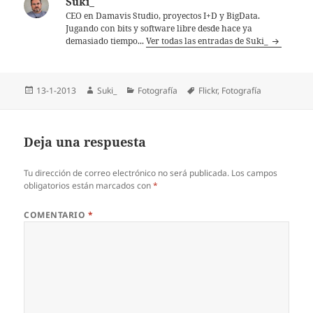
Suki_
CEO en Damavis Studio, proyectos I+D y BigData.
Jugando con bits y software libre desde hace ya
demasiado tiempo...
Ver todas las entradas de Suki_
Publicado
Autor
Categorías
Etiquetas
13-1-2013
Suki_
Fotografía
Flickr
,
Fotografí­a
el
Deja una respuesta
Tu dirección de correo electrónico no será publicada.
Los campos
obligatorios están marcados con
*
COMENTARIO
*