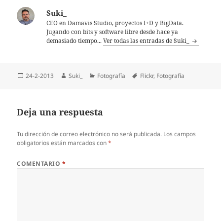
Suki_
CEO en Damavis Studio, proyectos I+D y BigData.
Jugando con bits y software libre desde hace ya
demasiado tiempo...
Ver todas las entradas de Suki_
Publicado
Autor
Categorías
Etiquetas
24-2-2013
Suki_
Fotografía
Flickr
,
Fotografí­a
el
Deja una respuesta
Tu dirección de correo electrónico no será publicada.
Los campos
obligatorios están marcados con
*
COMENTARIO
*