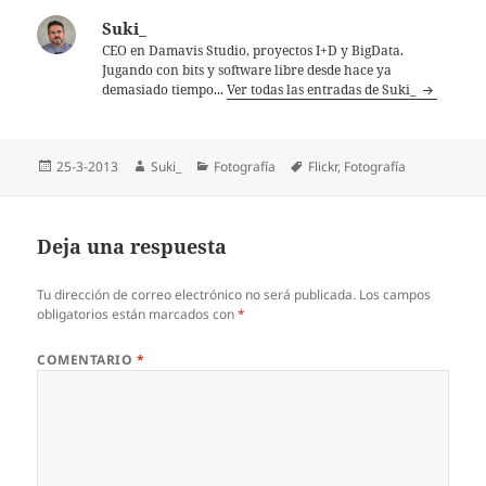
Suki_
CEO en Damavis Studio, proyectos I+D y BigData.
Jugando con bits y software libre desde hace ya
demasiado tiempo...
Ver todas las entradas de Suki_
Publicado
Autor
Categorías
Etiquetas
25-3-2013
Suki_
Fotografía
Flickr
,
Fotografí­a
el
Deja una respuesta
Tu dirección de correo electrónico no será publicada.
Los campos
obligatorios están marcados con
*
COMENTARIO
*