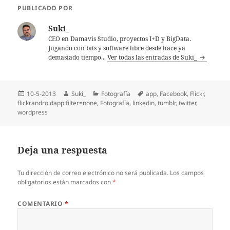
PUBLICADO POR
Suki_
CEO en Damavis Studio, proyectos I+D y BigData.
Jugando con bits y software libre desde hace ya
demasiado tiempo...
Ver todas las entradas de Suki_
Publicado
Autor
Categorías
Etiquetas
10-5-2013
Suki_
Fotografía
app
,
Facebook
,
Flickr
,
el
flickrandroidapp:filter=none
,
Fotografí­a
,
linkedin
,
tumblr
,
twitter
,
wordpress
Deja una respuesta
Tu dirección de correo electrónico no será publicada.
Los campos
obligatorios están marcados con
*
COMENTARIO
*