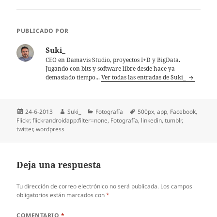
PUBLICADO POR
Suki_
CEO en Damavis Studio, proyectos I+D y BigData.
Jugando con bits y software libre desde hace ya
demasiado tiempo...
Ver todas las entradas de Suki_
Publicado
Autor
Categorías
Etiquetas
24-6-2013
Suki_
Fotografía
500px
,
app
,
Facebook
,
el
Flickr
,
flickrandroidapp:filter=none
,
Fotografí­a
,
linkedin
,
tumblr
,
twitter
,
wordpress
Deja una respuesta
Tu dirección de correo electrónico no será publicada.
Los campos
obligatorios están marcados con
*
COMENTARIO
*