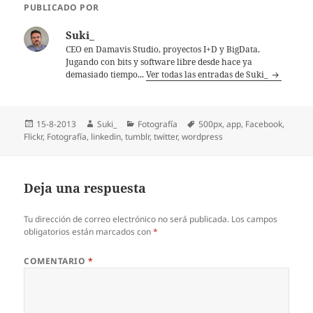
PUBLICADO POR
Suki_
CEO en Damavis Studio, proyectos I+D y BigData.
Jugando con bits y software libre desde hace ya
demasiado tiempo...
Ver todas las entradas de Suki_
Publicado
Autor
Categorías
Etiquetas
15-8-2013
Suki_
Fotografía
500px
,
app
,
Facebook
,
el
Flickr
,
Fotografí­a
,
linkedin
,
tumblr
,
twitter
,
wordpress
Deja una respuesta
Tu dirección de correo electrónico no será publicada.
Los campos
obligatorios están marcados con
*
COMENTARIO
*