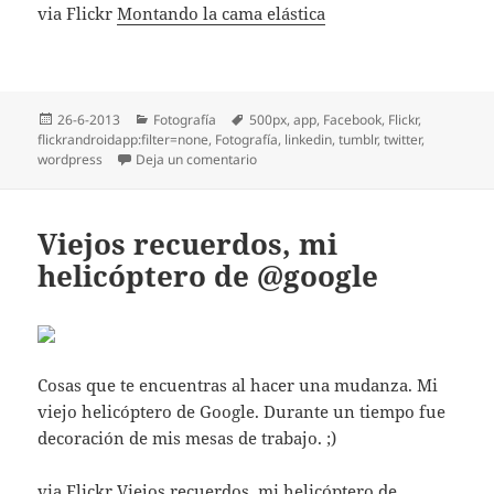
via Flickr
Montando la cama elástica
Publicado
Categorías
Etiquetas
26-6-2013
Fotografía
500px
,
app
,
Facebook
,
Flickr
,
el
flickrandroidapp:filter=none
,
Fotografí­a
,
linkedin
,
tumblr
,
twitter
,
en Montando la cama elástica
wordpress
Deja un comentario
Viejos recuerdos, mi
helicóptero de @google
Cosas que te encuentras al hacer una mudanza. Mi
viejo helicóptero de Google. Durante un tiempo fue
decoración de mis mesas de trabajo. ;)
via Flickr
Viejos recuerdos, mi helicóptero de