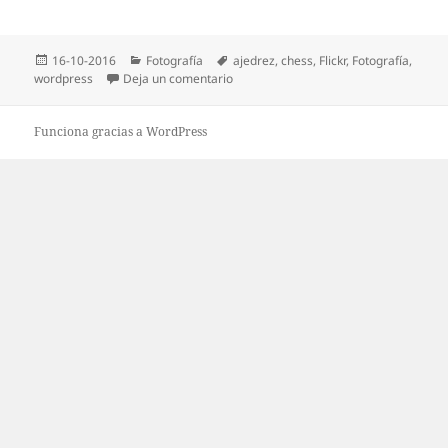
Publicado
Categorías
Etiquetas
16-10-2016
Fotografía
ajedrez
,
chess
,
Flickr
,
Fotografí­a
,
el
en Ratito de ocio con mi hijo
wordpress
Deja un comentario
Funciona gracias a WordPress