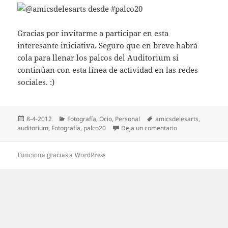
Gracias por invitarme a participar en esta
interesante iniciativa. Seguro que en breve habrá
cola para llenar los palcos del Auditorium si
continúan con esta línea de actividad en las redes
sociales. :)
Publicado
Categorías
Etiquetas
8-4-2012
Fotografí­a
,
Ocio
,
Personal
amicsdelesarts
,
el
en Primer #palco
auditorium
,
Fotografí­a
,
palco20
Deja un comentario
Funciona gracias a WordPress