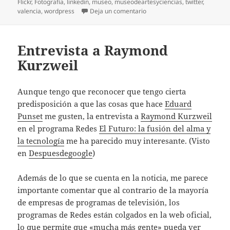
el
Flickr
,
Fotografí­a
,
linkedin
,
museo
,
museodeartesyciencias
,
twitter
,
en Los pequeños crecen rápi
valencia
,
wordpress
Deja un comentario
Entrevista a Raymond
Kurzweil
Aunque tengo que reconocer que tengo cierta
predisposición a que las cosas que hace
Eduard
Punset
me gusten, la entrevista a
Raymond Kurzweil
en el programa Redes
El Futuro: la fusión del alma y
la tecnologí­a
me ha parecido muy interesante. (Visto
en
Despuesdegoogle
)
Además de lo que se cuenta en la noticia, me parece
importante comentar que al contrario de la mayorí­a
de empresas de programas de televisión, los
programas de Redes están colgados en la web oficial,
lo que permite que «mucha más gente» pueda ver