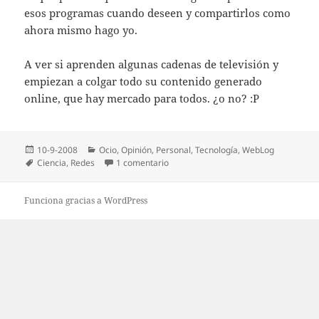
esos programas cuando deseen y compartirlos como
ahora mismo hago yo.
A ver si aprenden algunas cadenas de televisión y
empiezan a colgar todo su contenido generado
online, que hay mercado para todos. ¿o no? :P
Publicado
Categorías
10-9-2008
Ocio
,
Opinión
,
Personal
,
Tecnologí­a
,
WebLog
el
Etiquetas
en Entrevista a Raymond Kurzweil
Ciencia
,
Redes
1 comentario
Funciona gracias a WordPress