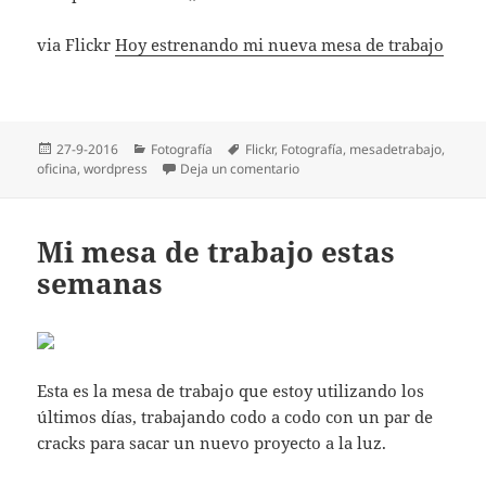
via Flickr
Hoy estrenando mi nueva mesa de trabajo
Publicado
Categorías
Etiquetas
27-9-2016
Fotografía
Flickr
,
Fotografí­a
,
mesadetrabajo
,
el
en Hoy estrenando mi nueva m
oficina
,
wordpress
Deja un comentario
Mi mesa de trabajo estas
semanas
Esta es la mesa de trabajo que estoy utilizando los
últimos días, trabajando codo a codo con un par de
cracks para sacar un nuevo proyecto a la luz.